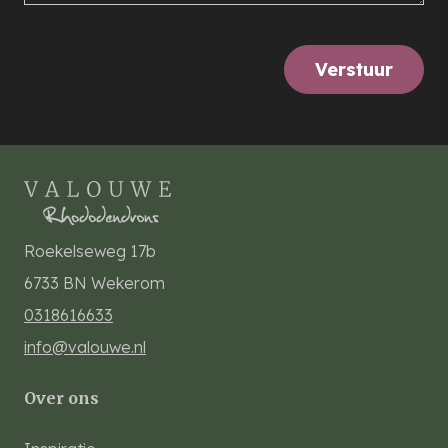
Verstuur
Roekelseweg 17b
6733 BN
Wekerom
0318616633
info@valouwe.nl
Over ons