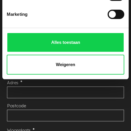
Ontvang een vrijblijvende kostenindicatie. Laat
hieronder uw gegevens achter, wij nemen zo snel
Marketing
mogelijk contact met u op!
Aantal Rhododendron's
Alles toestaan
Naam
Weigeren
Adres
Postcode
Woonplaats