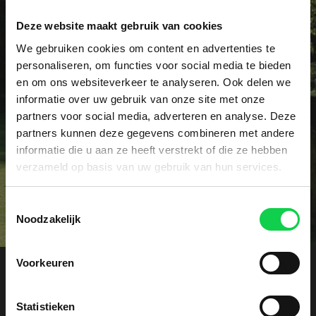
Deze website maakt gebruik van cookies
Vraag het dé specialist!
We gebruiken cookies om content en advertenties te
personaliseren, om functies voor social media te bieden
Heeft u een specifieke vraag of wellicht een
en om ons websiteverkeer te analyseren. Ook delen we
probleem met uw rhododendrons? Onze specialist
informatie over uw gebruik van onze site met onze
voorziet u graag vrijblijvend van advies.
partners voor social media, adverteren en analyse. Deze
partners kunnen deze gegevens combineren met andere
informatie die u aan ze heeft verstrekt of die ze hebben
Contact
verzameld op basis van uw gebruik van hun services.
Toestemmingsselectie
Noodzakelijk
Voorkeuren
Offerte aanvragen
Statistieken