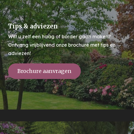
Tips & adviezen
Wilt u zelf een haag of border gaan maken?
Ontvang vrijblijvend onze brochure met tips en
adviezen!
Brochure aanvragen