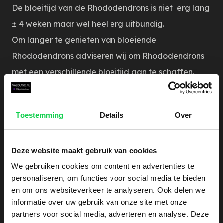
De bloeitijd van de Rhododendrons is niet erg lang
± 4 weken maar wel heel erg uitbundig.
Om langer te genieten van bloeiende
Rhododendrons adviseren wij om Rhododendrons
met een verschillende bloeitijd aan te schaffen.
Denk bijvoorbeeld aan de:
Toestemming
Details
Over
Rhododendron Jacksonii - bloeitijd begin april
Rhododendron Cunningham's White - eind april
Deze website maakt gebruik van cookies
Rhododendron Roseum Elegans - bloeitijd half mei
We gebruiken cookies om content en advertenties te
Rhododendron Nova Zembla - bloeitijd eind mei
personaliseren, om functies voor social media te bieden
Rhododendron Catawbiënse Grandiflorum - eind
en om ons websiteverkeer te analyseren. Ook delen we
mei/begin juni
informatie over uw gebruik van onze site met onze
partners voor social media, adverteren en analyse. Deze