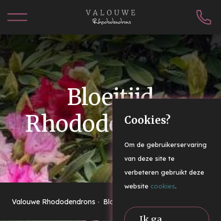
Bloeitijd
Rhododendrons
Cookies?
Om de gebruikerservaring
van deze site te
verbeteren gebruikt deze
website
cookies
.
Valouwe Rhododendrons
Bloeitijd Rhododendrons
Ik ga