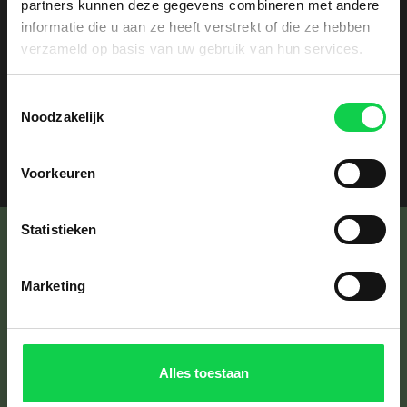
partners kunnen deze gegevens combineren met andere
Neem een kijkje op ons
assortiment
: hier vindt u
informatie die u aan ze heeft verstrekt of die ze hebben
ruim 250 Rhododendrons met hun
verzameld op basis van uw gebruik van hun services.
verschillende bloeiwijze, bloeitijden en
Toestemmingsselectie
toepassingen.
Noodzakelijk
Meer informatie
Voorkeuren
Statistieken
Marketing
Roekelseweg 17b
6733 BN
Wekerom
0318616633
Alles toestaan
info@valouwe.nl