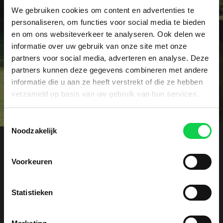
Heeft u een specifieke vraag of wellicht een
We gebruiken cookies om content en advertenties te
probleem met uw rhododendrons? Onze specialist
personaliseren, om functies voor social media te bieden
voorziet u graag vrijblijvend van advies.
en om ons websiteverkeer te analyseren. Ook delen we
informatie over uw gebruik van onze site met onze
partners voor social media, adverteren en analyse. Deze
Contact
partners kunnen deze gegevens combineren met andere
informatie die u aan ze heeft verstrekt of die ze hebben
verzameld op basis van uw gebruik van hun services.
Toestemmingsselectie
Noodzakelijk
Offerte aanvragen
Voorkeuren
Ontvang een vrijblijvende kostenindicatie. Laat
Statistieken
hieronder uw gegevens achter, wij nemen zo snel
mogelijk contact met u op!