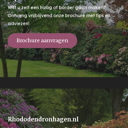
Wilt u zelf een haag of border gaan maken?
Ontvang vrijblijvend onze brochure met tips en
adviezen!
Brochure aanvragen
Rhododendronhagen.nl