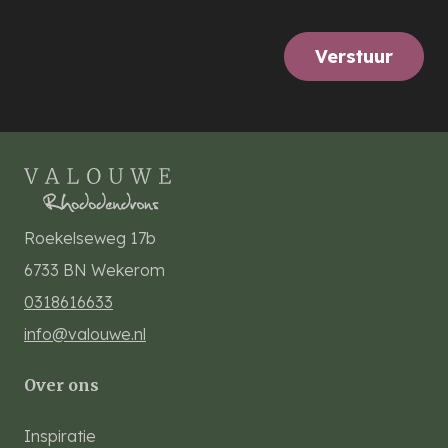
Verstuur
Roekelseweg 17b
6733 BN
Wekerom
0318616633
info@valouwe.nl
Over ons
Inspiratie