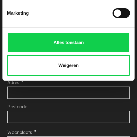
hieronder uw gegevens achter, wij nemen zo snel
Marketing
mogelijk contact met u op!
Aantal Rhododendron's
Alles toestaan
Naam
Weigeren
Adres
Postcode
Woonplaats