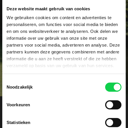
Deze website maakt gebruik van cookies
Vraag het dé specialist!
We gebruiken cookies om content en advertenties te
personaliseren, om functies voor social media te bieden
Heeft u een specifieke vraag of wellicht een
en om ons websiteverkeer te analyseren. Ook delen we
probleem met uw rhododendrons? Onze specialist
informatie over uw gebruik van onze site met onze
voorziet u graag vrijblijvend van advies.
partners voor social media, adverteren en analyse. Deze
partners kunnen deze gegevens combineren met andere
informatie die u aan ze heeft verstrekt of die ze hebben
Contact
verzameld op basis van uw gebruik van hun services.
Toestemmingsselectie
Noodzakelijk
Voorkeuren
Offerte aanvragen
Statistieken
Ontvang een vrijblijvende kostenindicatie. Laat