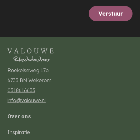
Verstuur
Roekelseweg 17b
6733 BN
Wekerom
0318616633
info@valouwe.nl
Over ons
Inspiratie