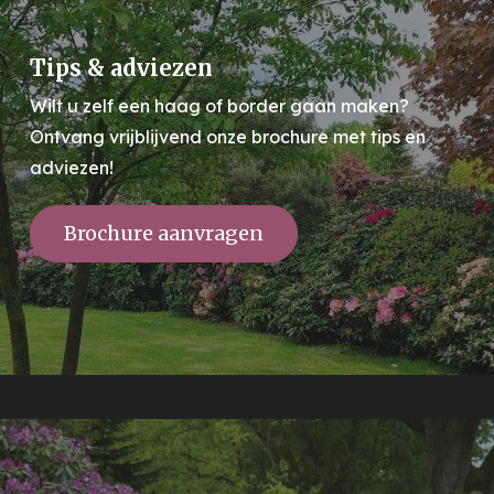
Tips & adviezen
Wilt u zelf een haag of border gaan maken?
Ontvang vrijblijvend onze brochure met tips en
adviezen!
Brochure aanvragen