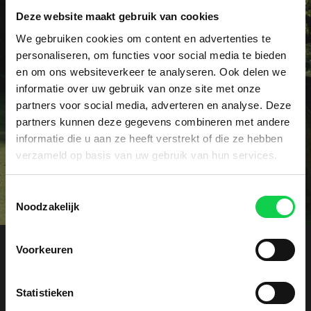
Deze website maakt gebruik van cookies
Vraag het dé specialist!
We gebruiken cookies om content en advertenties te
Heeft u een specifieke vraag of wellicht een
personaliseren, om functies voor social media te bieden
en om ons websiteverkeer te analyseren. Ook delen we
probleem met uw rhododendrons? Onze specialist
informatie over uw gebruik van onze site met onze
voorziet u graag vrijblijvend van advies.
partners voor social media, adverteren en analyse. Deze
partners kunnen deze gegevens combineren met andere
Contact
informatie die u aan ze heeft verstrekt of die ze hebben
verzameld op basis van uw gebruik van hun services.
Toestemmingsselectie
Noodzakelijk
Voorkeuren
Offerte aanvragen
Statistieken
Ontvang een vrijblijvende kostenindicatie. Laat