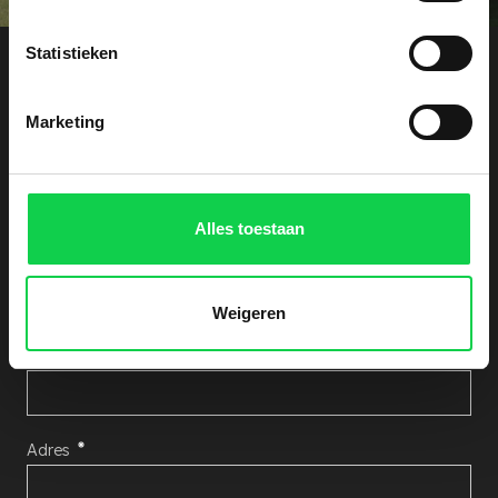
Statistieken
Offerte aanvragen
Marketing
Ontvang een vrijblijvende kostenindicatie. Laat
hieronder uw gegevens achter, wij nemen zo snel
mogelijk contact met u op!
Alles toestaan
Aantal Rhododendron's
Weigeren
Naam
Adres