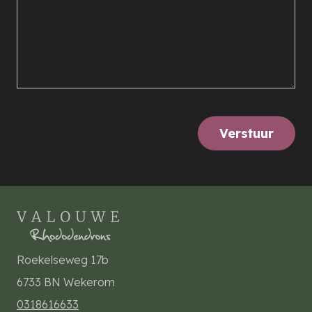
Verstuur
Roekelseweg 17b
6733 BN
Wekerom
0318616633