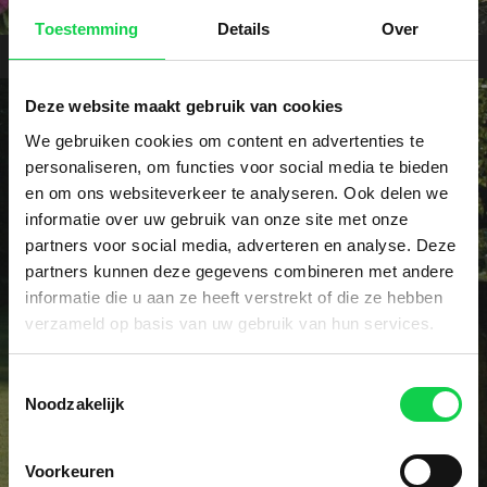
Toestemming
Details
Over
Deze website maakt gebruik van cookies
We gebruiken cookies om content en advertenties te
personaliseren, om functies voor social media te bieden
en om ons websiteverkeer te analyseren. Ook delen we
Vraag het dé specialist!
informatie over uw gebruik van onze site met onze
partners voor social media, adverteren en analyse. Deze
Heeft u een specifieke vraag of wellicht een
partners kunnen deze gegevens combineren met andere
probleem met uw rhododendrons? Onze specialist
informatie die u aan ze heeft verstrekt of die ze hebben
voorziet u graag vrijblijvend van advies.
verzameld op basis van uw gebruik van hun services.
Contact
Toestemmingsselectie
Noodzakelijk
Voorkeuren