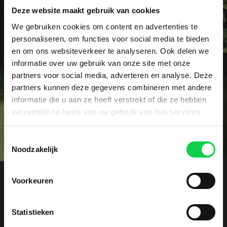
Deze website maakt gebruik van cookies
Vraag het dé specialist!
We gebruiken cookies om content en advertenties te
Heeft u een specifieke vraag of wellicht een
personaliseren, om functies voor social media te bieden
en om ons websiteverkeer te analyseren. Ook delen we
probleem met uw rhododendrons? Onze specialist
informatie over uw gebruik van onze site met onze
voorziet u graag vrijblijvend van advies.
partners voor social media, adverteren en analyse. Deze
partners kunnen deze gegevens combineren met andere
Contact
informatie die u aan ze heeft verstrekt of die ze hebben
verzameld op basis van uw gebruik van hun services.
Toestemmingsselectie
Noodzakelijk
Voorkeuren
Offerte aanvragen
Statistieken
Ontvang een vrijblijvende kostenindicatie. Laat