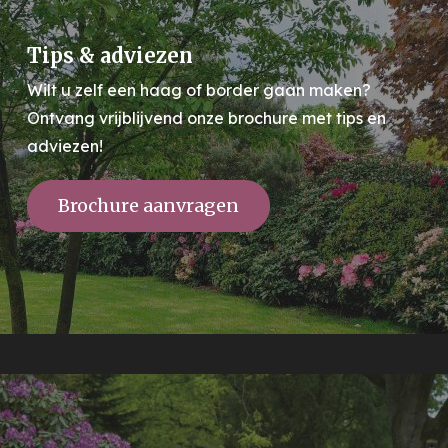
Tips & adviezen
Wilt u zelf een haag of border gaan maken?
Ontvang vrijblijvend onze brochure met tips en
adviezen!
Brochure aanvragen