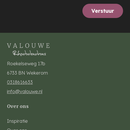
Verstuur
Roekelseweg 17b
6733 BN
Wekerom
0318616633
info@valouwe.nl
Over ons
Inspiratie