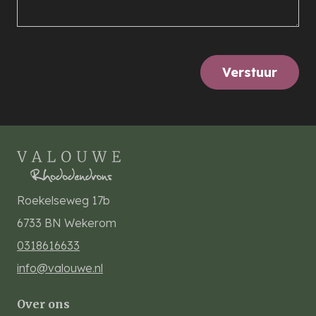
Verstuur
Roekelseweg 17b
6733 BN
Wekerom
0318616633
info@valouwe.nl
Over ons