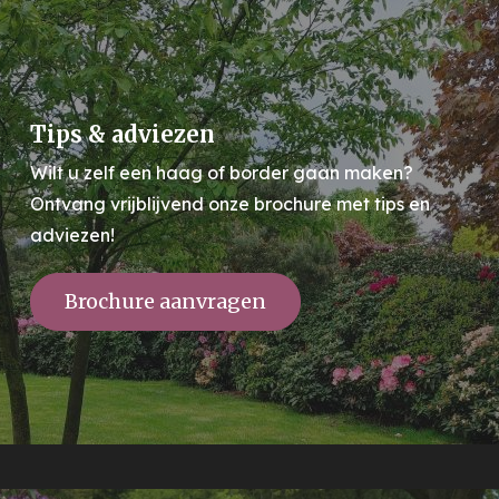
Tips & adviezen
Wilt u zelf een haag of border gaan maken?
Ontvang vrijblijvend onze brochure met tips en
adviezen!
Brochure aanvragen