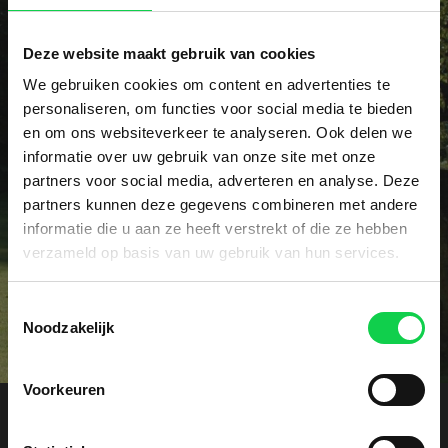
Deze website maakt gebruik van cookies
We gebruiken cookies om content en advertenties te
Vraag het dé specialist!
personaliseren, om functies voor social media te bieden
en om ons websiteverkeer te analyseren. Ook delen we
Heeft u een specifieke vraag of wellicht een
informatie over uw gebruik van onze site met onze
probleem met uw rhododendrons? Onze specialist
partners voor social media, adverteren en analyse. Deze
voorziet u graag vrijblijvend van advies.
partners kunnen deze gegevens combineren met andere
informatie die u aan ze heeft verstrekt of die ze hebben
Contact
verzameld op basis van uw gebruik van hun services.
Toestemmingsselectie
Noodzakelijk
Voorkeuren