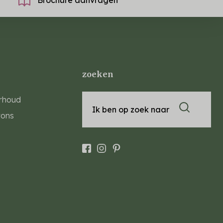
zoeken
rhoud
Ik ben op zoek naar
rons