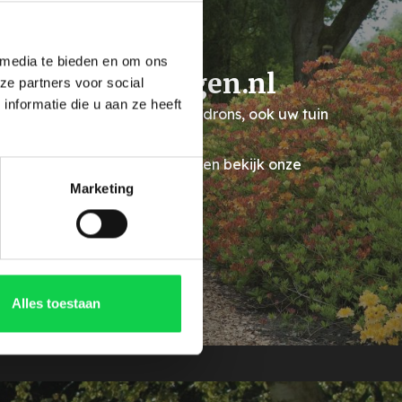
 media te bieden en om ons
ododendronhagen.nl
ze partners voor social
nformatie die u aan ze heeft
 dat wij naast losse Rhododendrons, ook uw tuin
 voorzien van een prachtige
endronhaag? Laat u inspireren bekijk onze
Marketing
hododendron hagen
Alles toestaan