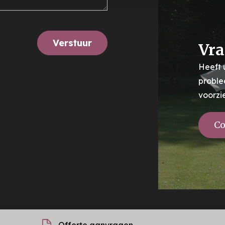
Verstuur
Vra
Heeft 
proble
voorzi
Co
Offerte aanvragen