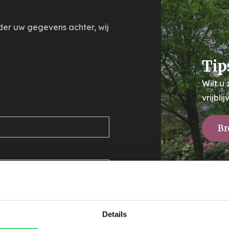
nder uw gegevens achter, wij
Tip
Wilt u
vrijbl
Br
Details