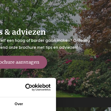
s & adviezen
 zelf een haag of border gaan maken? Ontvang
ijvend onze brochure met tips en adviezen!
ochure aanvragen
Over