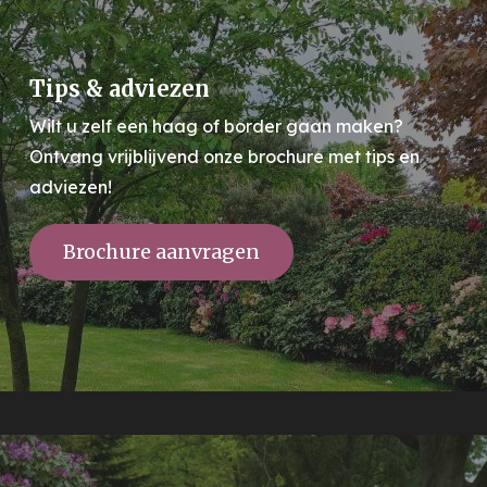
Tips & adviezen
Wilt u zelf een haag of border gaan maken?
Ontvang vrijblijvend onze brochure met tips en
adviezen!
Brochure aanvragen