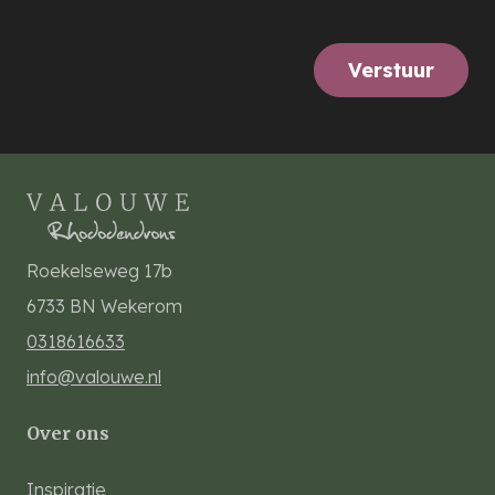
Verstuur
Roekelseweg 17b
6733 BN
Wekerom
0318616633
info@valouwe.nl
Over ons
Inspiratie