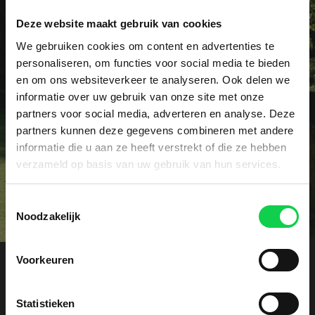
Deze website maakt gebruik van cookies
Vraag het dé specialist!
We gebruiken cookies om content en advertenties te
personaliseren, om functies voor social media te bieden
Heeft u een specifieke vraag of wellicht een
en om ons websiteverkeer te analyseren. Ook delen we
probleem met uw rhododendrons? Onze specialist
informatie over uw gebruik van onze site met onze
voorziet u graag vrijblijvend van advies.
partners voor social media, adverteren en analyse. Deze
partners kunnen deze gegevens combineren met andere
informatie die u aan ze heeft verstrekt of die ze hebben
Contact
verzameld op basis van uw gebruik van hun services.
Toestemmingsselectie
Noodzakelijk
Voorkeuren
Offerte aanvragen
Statistieken
Ontvang een vrijblijvende kostenindicatie. Laat