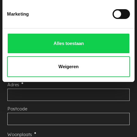
hieronder uw gegevens achter, wij nemen zo snel
Marketing
mogelijk contact met u op!
Aantal Rhododendron's
Alles toestaan
Naam
Weigeren
Adres
Postcode
Woonplaats