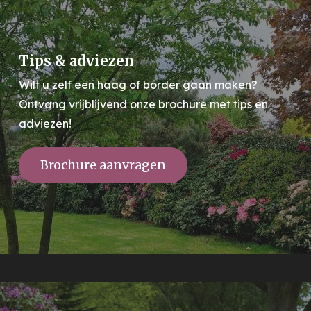
Tips & adviezen
Wilt u zelf een haag of border gaan maken?
Ontvang vrijblijvend onze brochure met tips en
adviezen!
Brochure aanvragen