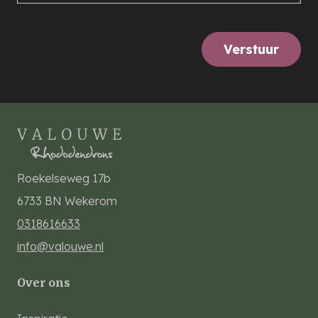
Verstuur
Roekelseweg 17b
6733 BN
Wekerom
0318616633
info@valouwe.nl
Over ons