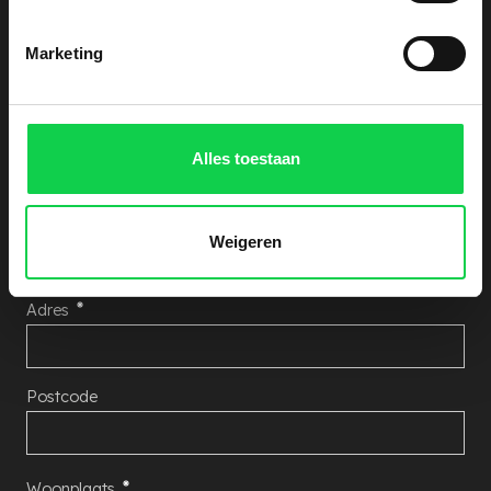
Ontvang een vrijblijvende kostenindicatie. Laat
hieronder uw gegevens achter, wij nemen zo snel
Marketing
mogelijk contact met u op!
Aantal Rhododendron's
Alles toestaan
Naam
Weigeren
Adres
Postcode
Woonplaats