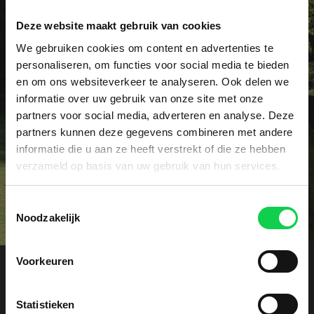
Deze website maakt gebruik van cookies
Vraag het dé specialist!
We gebruiken cookies om content en advertenties te
personaliseren, om functies voor social media te bieden
Heeft u een specifieke vraag of wellicht een
en om ons websiteverkeer te analyseren. Ook delen we
probleem met uw rhododendrons? Onze specialist
informatie over uw gebruik van onze site met onze
voorziet u graag vrijblijvend van advies.
partners voor social media, adverteren en analyse. Deze
partners kunnen deze gegevens combineren met andere
informatie die u aan ze heeft verstrekt of die ze hebben
Contact
verzameld op basis van uw gebruik van hun services.
Toestemmingsselectie
Noodzakelijk
Voorkeuren
Offerte aanvragen
Statistieken