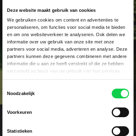
Deze website maakt gebruik van cookies
Vraag het dé specialist!
We gebruiken cookies om content en advertenties te
personaliseren, om functies voor social media te bieden
Heeft u een specifieke vraag of wellicht een
en om ons websiteverkeer te analyseren. Ook delen we
probleem met uw rhododendrons? Onze specialist
informatie over uw gebruik van onze site met onze
voorziet u graag vrijblijvend van advies.
partners voor social media, adverteren en analyse. Deze
partners kunnen deze gegevens combineren met andere
informatie die u aan ze heeft verstrekt of die ze hebben
Contact
verzameld op basis van uw gebruik van hun services.
Toestemmingsselectie
Noodzakelijk
Voorkeuren
Offerte aanvragen
Statistieken
Ontvang een vrijblijvende kostenindicatie. Laat