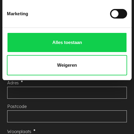
hieronder uw gegevens achter, wij nemen zo snel
Marketing
mogelijk contact met u op!
Aantal Rhododendron's
Alles toestaan
Naam
Weigeren
Adres
Postcode
Woonplaats