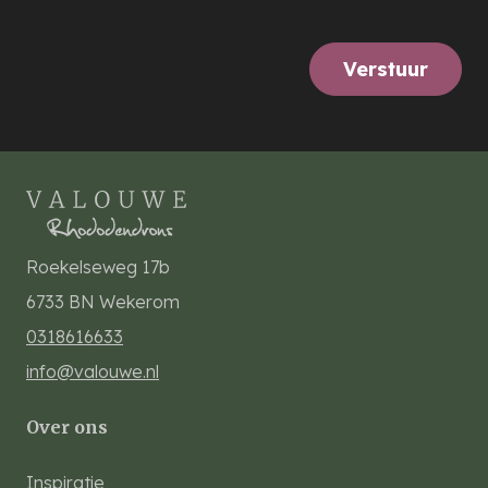
Verstuur
Roekelseweg 17b
6733 BN
Wekerom
0318616633
info@valouwe.nl
Over ons
Inspiratie