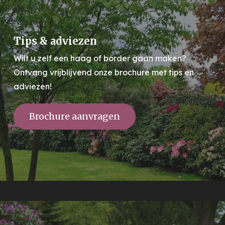
Tips & adviezen
Wilt u zelf een haag of border gaan maken?
Ontvang vrijblijvend onze brochure met tips en
adviezen!
Brochure aanvragen