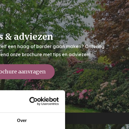
s & adviezen
 zelf een haag of border gaan maken? Ontvang
ijvend onze brochure met tips en adviezen!
ochure aanvragen
Over