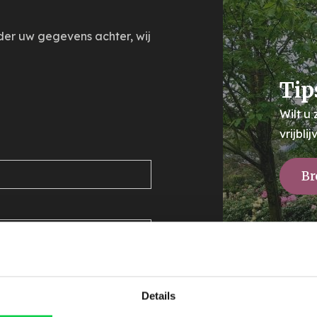
nder uw gegevens achter, wij
Tip
Wilt u
vrijbl
Br
Details