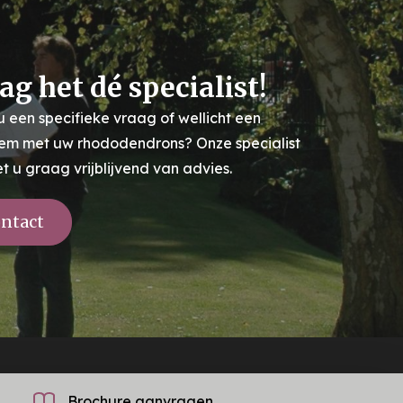
ag het dé specialist!
u een specifieke vraag of wellicht een
em met uw rhododendrons? Onze specialist
et u graag vrijblijvend van advies.
ntact
Brochure aanvragen