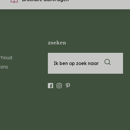
zoeken
rhoud
Ik ben op zoek naar
rons