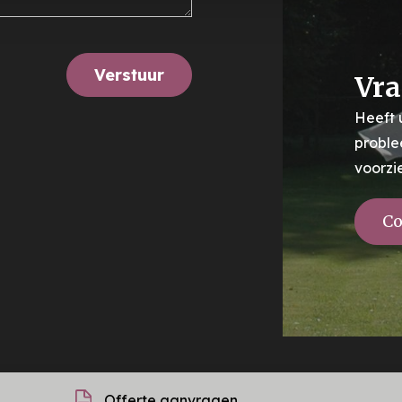
Verstuur
Vra
Heeft 
proble
voorzi
Co
Offerte aanvragen