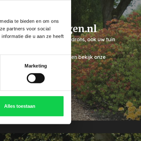
 media te bieden en om ons
ododendronhagen.nl
ze partners voor social
nformatie die u aan ze heeft
 dat wij naast losse Rhododendrons, ook uw tuin
 voorzien van een prachtige
endronhaag? Laat u inspireren bekijk onze
Marketing
hododendron hagen
Alles toestaan