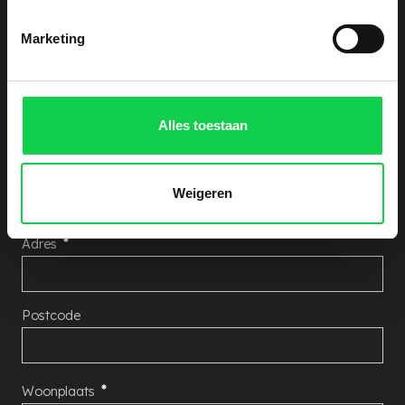
hieronder uw gegevens achter, wij nemen zo snel
Marketing
mogelijk contact met u op!
Aantal Rhododendron's
Alles toestaan
Naam
Weigeren
Adres
Postcode
Woonplaats