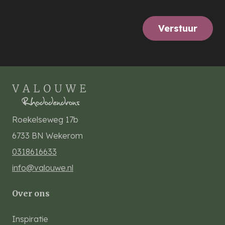
Verstuur
Roekelseweg 17b
6733 BN
Wekerom
0318616633
info@valouwe.nl
Over ons
Inspiratie