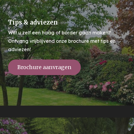
Tips & adviezen
Wilt u zelf een haag of border gaan maken?
Ontvang vrijblijvend onze brochure met tips en
adviezen!
Brochure aanvragen