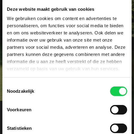
Deze website maakt gebruik van cookies
Vraag het dé specialist!
We gebruiken cookies om content en advertenties te
personaliseren, om functies voor social media te bieden
Heeft u een specifieke vraag of wellicht een
en om ons websiteverkeer te analyseren. Ook delen we
probleem met uw rhododendrons? Onze specialist
informatie over uw gebruik van onze site met onze
voorziet u graag vrijblijvend van advies.
partners voor social media, adverteren en analyse. Deze
partners kunnen deze gegevens combineren met andere
informatie die u aan ze heeft verstrekt of die ze hebben
Contact
verzameld op basis van uw gebruik van hun services.
Toestemmingsselectie
Noodzakelijk
Voorkeuren
Offerte aanvragen
Statistieken
Ontvang een vrijblijvende kostenindicatie. Laat