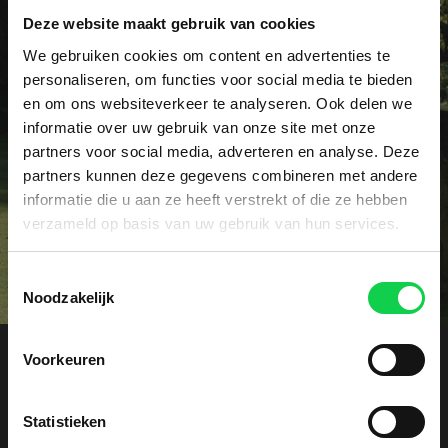
Deze website maakt gebruik van cookies
Vraag het dé specialist!
We gebruiken cookies om content en advertenties te
Heeft u een specifieke vraag of wellicht een
personaliseren, om functies voor social media te bieden
en om ons websiteverkeer te analyseren. Ook delen we
probleem met uw rhododendrons? Onze specialist
informatie over uw gebruik van onze site met onze
voorziet u graag vrijblijvend van advies.
partners voor social media, adverteren en analyse. Deze
partners kunnen deze gegevens combineren met andere
Contact
informatie die u aan ze heeft verstrekt of die ze hebben
verzameld op basis van uw gebruik van hun services.
Toestemmingsselectie
Noodzakelijk
Voorkeuren
Offerte aanvragen
Statistieken
Ontvang een vrijblijvende kostenindicatie. Laat