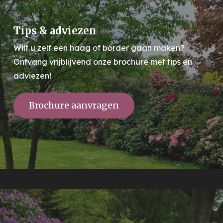
Tips & adviezen
Wilt u zelf een haag of border gaan maken?
Ontvang vrijblijvend onze brochure met tips en
adviezen!
Brochure aanvragen