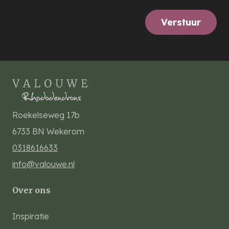
Verstuur
Roekelseweg 17b
6733 BN
Wekerom
0318616633
info@valouwe.nl
Over ons
Inspiratie