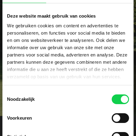
Deze website maakt gebruik van cookies
We gebruiken cookies om content en advertenties te
Vraag het dé specialist!
personaliseren, om functies voor social media te bieden
en om ons websiteverkeer te analyseren. Ook delen we
Heeft u een specifieke vraag of wellicht een
informatie over uw gebruik van onze site met onze
probleem met uw rhododendrons? Onze specialist
partners voor social media, adverteren en analyse. Deze
voorziet u graag vrijblijvend van advies.
partners kunnen deze gegevens combineren met andere
informatie die u aan ze heeft verstrekt of die ze hebben
Contact
verzameld op basis van uw gebruik van hun services.
Toestemmingsselectie
Noodzakelijk
Voorkeuren