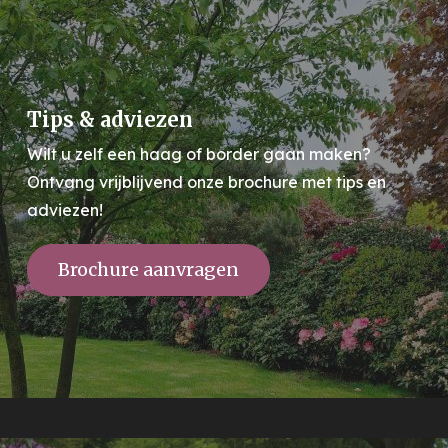
Tips & adviezen
Wilt u zelf een haag of border gaan maken?
Ontvang vrijblijvend onze brochure met tips en
adviezen!
Brochure aanvragen