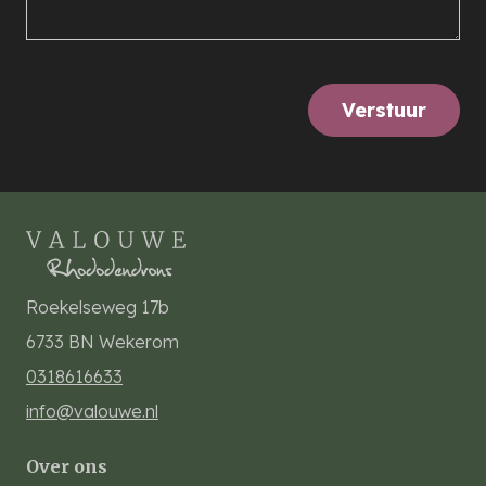
Verstuur
Roekelseweg 17b
6733 BN
Wekerom
0318616633
info@valouwe.nl
Over ons