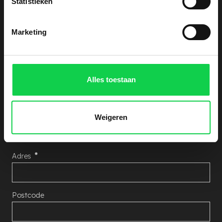
Offerte aanvragen
Statistieken
Ontvang een vrijblijvende kostenindicatie. Laat
Marketing
hieronder uw gegevens achter, wij nemen zo snel
mogelijk contact met u op!
Aantal Rhododendron's
Alles toestaan
Naam
Weigeren
Adres
Postcode